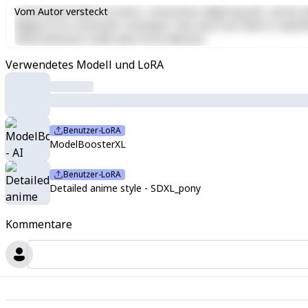
Lorem ipsum dolor sit amet, consectetur adipiscing elit, sed do e
Vom Autor versteckt
aliquip ex ea commodo consequat. Duis aute irure dolor in reprehen
officia deserunt mollit anim id est laborum.
Verwendetes Modell und LoRA
Benutzer-LoRA
ModelBoosterXL
Benutzer-LoRA
Detailed anime style - SDXL_pony
Kommentare