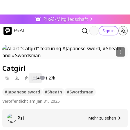
PixAI-Mitgliedschaft
PixAI
Sign in
Catgirl
4
1.27k
#
Japanese sword
#
Sheath
#
Swordsman
Veröffentlicht am Jan 31, 2025
Psi
Mehr zu sehen