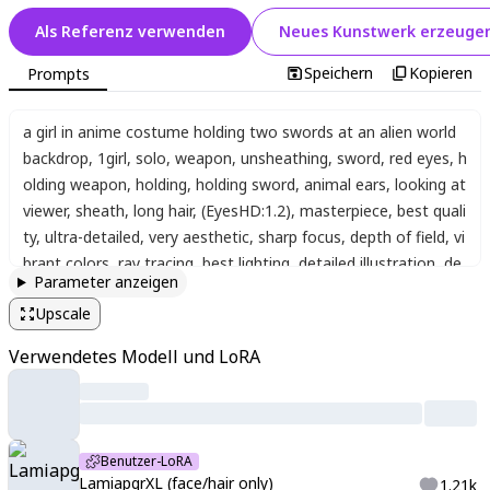
Als Referenz verwenden
Neues Kunstwerk erzeuge
Speichern
Kopieren
Prompts
a girl in anime costume holding two swords at an alien world
backdrop
,
1girl
,
solo
,
weapon
,
unsheathing
,
sword
,
red eyes
,
h
olding weapon
,
holding
,
holding sword
,
animal ears
,
looking at
viewer
,
sheath
,
long hair
,
(EyesHD:1.2)
,
masterpiece
,
best quali
ty
,
ultra-detailed
,
very aesthetic
,
sharp focus
,
depth of field
,
vi
brant colors
,
ray tracing
,
best lighting
,
detailed illustration
,
de
Parameter anzeigen
tailed background
,
cinematic
,
beautiful face
,
beautiful eyes
,
la
Upscale
miapgr
,
white hair
,
long hair
,
braided hair
Verwendetes Modell und LoRA
Benutzer-LoRA
LamiapgrXL (face/hair only)
1.21k