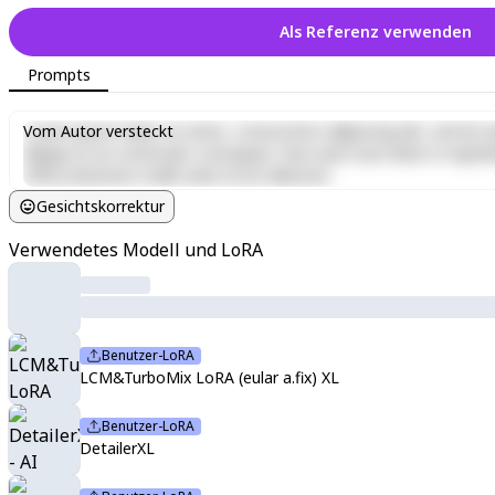
Als Referenz verwenden
Prompts
Lorem ipsum dolor sit amet, consectetur adipiscing elit, sed do e
Vom Autor versteckt
aliquip ex ea commodo consequat. Duis aute irure dolor in reprehen
officia deserunt mollit anim id est laborum.
Gesichtskorrektur
Verwendetes Modell und LoRA
Benutzer-LoRA
LCM&TurboMix LoRA (eular a.fix) XL
Benutzer-LoRA
DetailerXL