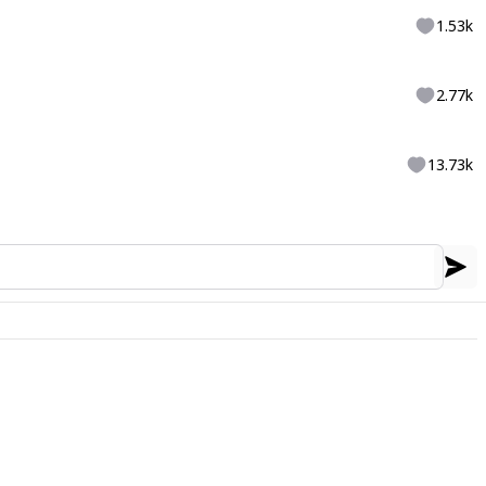
1.53k
2.77k
13.73k