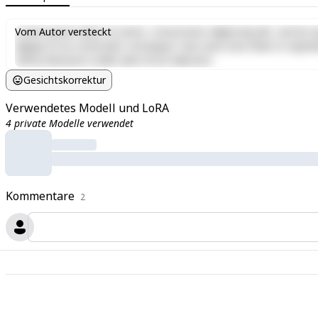
Lorem ipsum dolor sit amet, consectetur adipiscing elit, sed do e
Vom Autor versteckt
aliquip ex ea commodo consequat. Duis aute irure dolor in reprehen
officia deserunt mollit anim id est laborum.
Gesichtskorrektur
Verwendetes Modell und LoRA
4 private Modelle verwendet
Kommentare
2