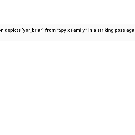
ion depicts `yor_briar` from "Spy x Family" in a striking pose a
tion depicts `yor_briar` from "Spy x Family" in a striking pose