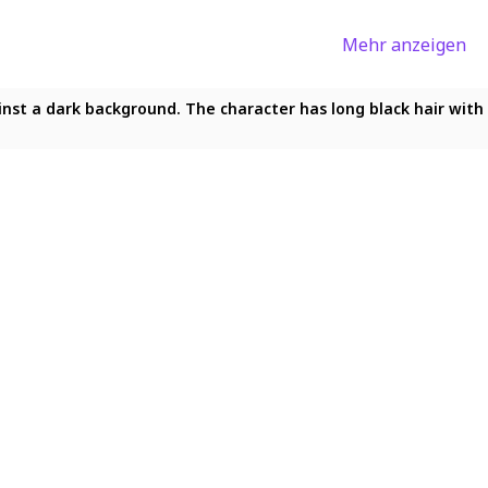
Mehr anzeigen
gainst a dark background. The character has long black hair wit
 against a dark background. The character has long black hair wi