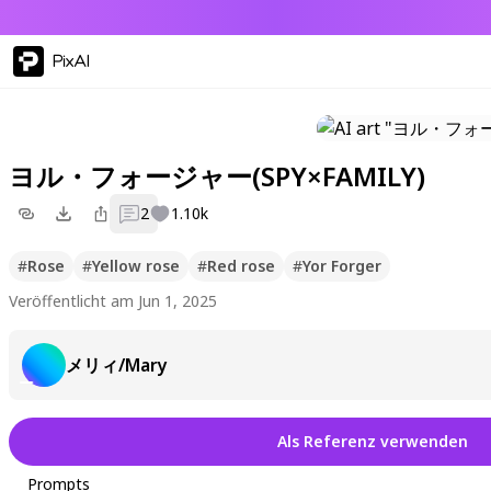
PixAI
ヨル・フォージャー(SPY×FAMILY)
2
1.10k
#
Rose
#
Yellow rose
#
Red rose
#
Yor Forger
Veröffentlicht am Jun 1, 2025
メリィ/Mary
Als Referenz verwenden
Prompts