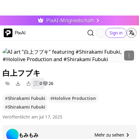
PixAI-Mitgliedschaft
PixAI
Sign in
白上フブキ
0
26
#
Shirakami Fubuki
#
Hololive Production
#
Shirakami Fubuki
Veröffentlicht am Jul 17, 2025
もみもみ
Mehr zu sehen