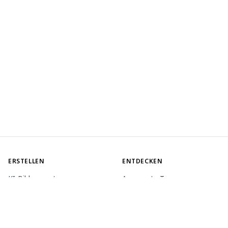
ERSTELLEN
ENTDECKEN
KI-Bildgenerator
Angesagte Tags
KI-Animationsgenerator
Rangliste
Toolbox
Modell-Marktplatz
Themengeneratoren
Wettbewerb
LoRA trainieren
Nachricht