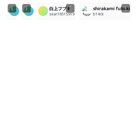
白上フブキ、元気いっぱい！
shirakami fubuki, white hair, blue eyes, fox ea
白上フブキ
shirakami fubuki
ASTRONOMY
Juna Daniell
sear16515919
b14ck