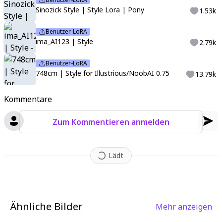
Sinozick Style | Style Lora | Pony
1.53k
Benutzer-LoRA
ima_AI123 | Style
2.79k
Benutzer-LoRA
748cm | Style for Illustrious/NoobAI 0.75
13.79k
Kommentare
Zum Kommentieren anmelden
Lädt
Ähnliche Bilder
Mehr anzeigen
4
5
4
2