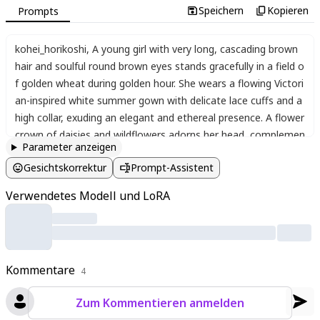
Speichern
Kopieren
Prompts
kohei_horikoshi
,
A young girl with very long
,
cascading brown
hair and soulful round brown eyes stands gracefully in a field o
f golden wheat during golden hour. She wears a flowing Victori
an-inspired white summer gown with delicate lace cuffs and a
high collar
,
exuding an elegant and ethereal presence. A flower
crown of daisies and wildflowers adorns her head
,
complemen
Parameter anzeigen
ting the natural setting. The warm sunlight casts a soft glow
Gesichtskorrektur
Prompt-Assistent
on her features
,
enhancing the dreamy atmosphere. She gaze
s directly at the viewer with a gentle expression
,
her long hair
Verwendetes Modell und LoRA
swaying slightly in the breeze. The background features a vast
wheat field under a hazy golden sky
,
with subtle chromatic ab
erration and blur effects adding artistic depth to this portrait.
The ultra-detailed rendering captures every strand of hair
,
fabr
Kommentare
ic texture
,
and floral detail with photorealistic precision.
4
Zum Kommentieren anmelden