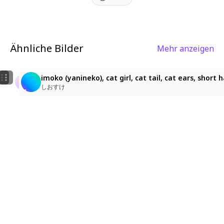
Ähnliche Bilder
Mehr anzeigen
1
1
nekomata okayu, 1girl, cat girl, animal ears, animal ear
Cat girl
imoko (yanineko), cat girl, cat tail, cat ears, short
midnightfyre27
한라
しおすけ