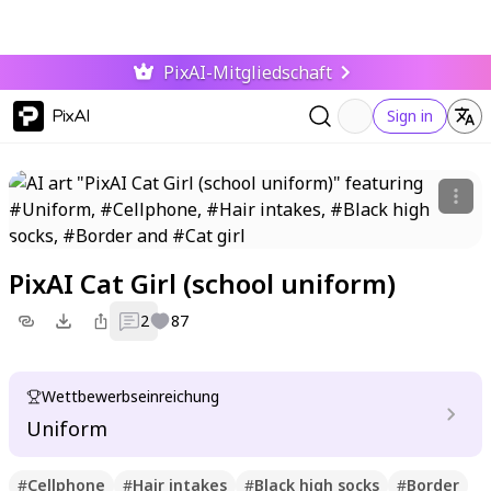
PixAI-Mitgliedschaft
PixAI
Sign in
PixAI Cat Girl (school uniform)
2
87
Wettbewerbseinreichung
Uniform
#
Cellphone
#
Hair intakes
#
Black high socks
#
Border