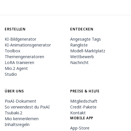
ERSTELLEN
ENTDECKEN
KI-Bildgenerator
Angesagte Tags
KI-Animationsgenerator
Rangliste
Toolbox
Modell-Marktplatz
Themengeneratoren
Wettbewerb
LoRA trainieren
Nachricht
Mio.2 Agent
Studio
ÜBER UNS
PREISE & HILFE
PixAI-Dokument
Mitgliedschaft
So verwendest du PixAI
Credit-Pakete
Tsubaki.2
Kontakt
MOBILE APP
Mio kennenlernen
Inhaltsregeln
App-Store