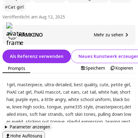
#
Cat girl
Veröffentlicht am Aug 12, 2025
HAMKINO
Mehr zu sehen
Als Referenz verwenden
Neues Kunstwerk erzeuge
Speichern
Kopieren
Prompts
1girl
,
masterpiece
,
ultra-detailed
,
best quality
,
cute
,
petite girl
,
PixAI cat girl
,
PixAI mascot
,
cat ears
,
cat tail
,
white hair
,
short
hair
,
purple eyes
,
a little angry
,
white school uniform
,
black bo
w
,
knee-high socks
,
tongue
,
yume335 style
,
(masterpiece)
,
det
ailed irises
,
soft hair strands
,
soft skin tones
,
pulling down low
er eyelid
,
sticking out tongue
,
playful expression
,
teasing gest
Parameter anzeigen
ure
,
mischievous smile
,
one eye slightly closed
Hohe Auflösung