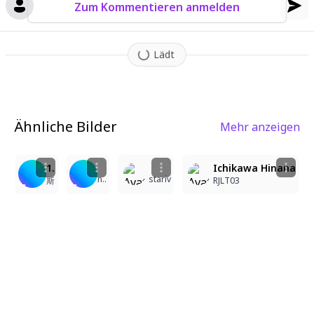
Zum Kommentieren anmelden
Lädt
Ähnliche Bilder
Mehr anzeigen
1
1
4
4
2
1girl, solo, long hair, looking at viewer, smile, open mouth, brown hair, hair ornament, dress, bow, standing, medium breasts, brown eyes, flower, shoes, frills, teeth, socks, bowtie, hair flower, upper teeth only, white socks, blue bow, frilled dress, standing on one leg, outstretched arm, musical note, blue flower, foot out of frame, music, blue shoes, idol, singing, stage, frilled socks, screen, concert, masterpiece, ultra detailed
Ichikawa Hinana
nekomeshi
stariv
斯波将輝
RJLT03