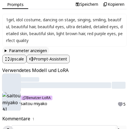
Speichern
Kopieren
Prompts
1girl
,
idol costume
,
dancing on stage
,
singing
,
smiling
,
beautif
ul
,
beautiful hair
,
beautiful eyes
,
ultra detailed
,
detailed eyes
,
d
etailed skin
,
beautiful skin
,
light brown hair
,
red purple eyes
,
pe
rfect quality
Parameter anzeigen
Upscale
Prompt-Assistent
Verwendetes Modell und LoRA
Benutzer-LoRA
saitou miyako
5
Kommentare
1