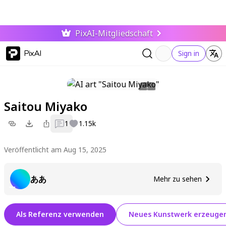
PixAI-Mitgliedschaft
PixAI
Sign in
Saitou Miyako
1
1.15k
Veröffentlicht am Aug 15, 2025
ああ
Mehr zu sehen
Als Referenz verwenden
Neues Kunstwerk erzeuge