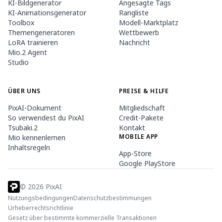
KI-Bildgenerator
Angesagte Tags
KI-Animationsgenerator
Rangliste
Toolbox
Modell-Marktplatz
Themengeneratoren
Wettbewerb
LoRA trainieren
Nachricht
Mio.2 Agent
Studio
ÜBER UNS
PREISE & HILFE
PixAI-Dokument
Mitgliedschaft
So verwendest du PixAI
Credit-Pakete
Tsubaki.2
Kontakt
MOBILE APP
Mio kennenlernen
Inhaltsregeln
App-Store
Google PlayStore
©
2026
PixAI
Nutzungsbedingungen
Datenschutzbestimmungen
Urheberrechtsrichtlinie
Gesetz über bestimmte kommerzielle Transaktionen