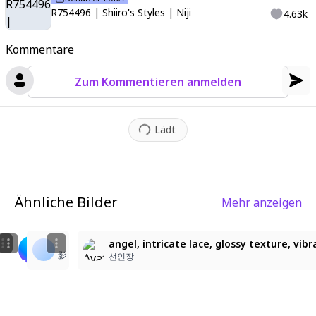
R754496 | Shiiro's Styles | Niji
4.63k
Kommentare
Zum Kommentieren anmelden
Lädt
Ähnliche Bilder
Mehr anzeigen
4
3
2
LoRA + 1girlチャレンジ
angel, intricate lace, glossy texture, vib
影
影
らび
선인장