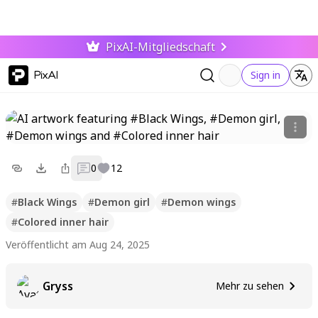
PixAI-Mitgliedschaft
PixAI
Sign in
0
12
#
Black Wings
#
Demon girl
#
Demon wings
#
Colored inner hair
Veröffentlicht am Aug 24, 2025
Gryss
Mehr zu sehen