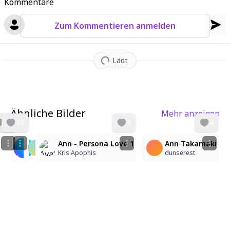
Kommentare
Zum Kommentieren anmelden
Lädt
Ähnliche Bilder
Mehr anzeigen
86
33
3
4
4
ペルソナ５・高巻杏
高巻杏
Ann - Persona Love 1
Ann Takamaki
パパス
（ぷるぷるの）
Kris Apophis
dunserest