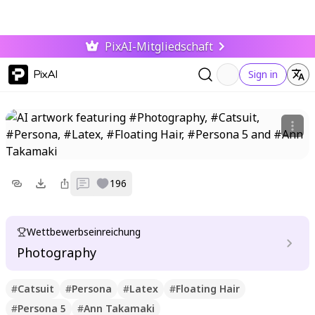
PixAI-Mitgliedschaft
PixAI
Sign in
0
196
Wettbewerbseinreichung
Photography
#
Catsuit
#
Persona
#
Latex
#
Floating Hair
#
Persona 5
#
Ann Takamaki