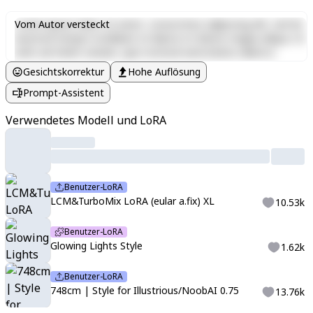
Lorem ipsum dolor sit amet, consectetur adipiscing elit, sed do
Vom Autor versteckt
eiusmod tempor incididunt ut labore et dolore magna aliqua. Ut
enim ad minim veniam, quis nostrud exercitation ullamco
laboris nisi ut aliquip ex ea commodo consequat. Duis aute irure
Gesichtskorrektur
Hohe Auflösung
dolor in reprehenderit in voluptate velit esse cillum dolore eu
Prompt-Assistent
fugiat nulla pariatur. Excepteur sint occaecat cupidatat non
proident, sunt in culpa qui officia deserunt mollit anim id est
Verwendetes Modell und LoRA
laborum.
Benutzer-LoRA
LCM&TurboMix LoRA (eular a.fix) XL
10.53k
Benutzer-LoRA
Glowing Lights Style
1.62k
Benutzer-LoRA
748cm | Style for Illustrious/NoobAI 0.75
13.76k