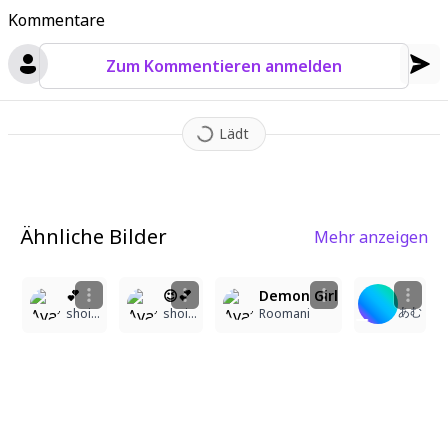
Kommentare
Zum Kommentieren anmelden
Lädt
Ähnliche Bilder
Mehr anzeigen
2
15
2
💕
😉💕
Demon Girl
あむ
shoii_ ᥬᩤ
shoii_ ᥬᩤ
Roomani