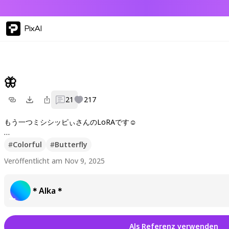
PixAI
🦋
21
217
もう一つミシシッピぃさんのLoRAです☺️
以前DiTのをお借りした時はLoRAの雰囲気を全面に出した作品を作
#
Colorful
#
Butterfly
Veröffentlicht am Nov 9, 2025
きれいな色合い👀❤️
＊Alka＊
Als Referenz verwenden