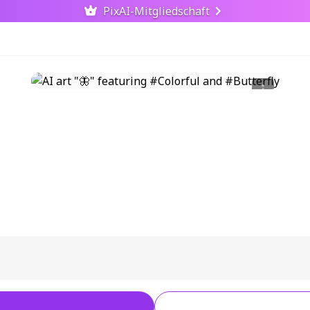
PixAI-Mitgliedschaft
ったので、今回は混ぜた使い方にしました😊