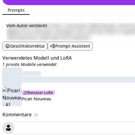
Prompts
Lorem ipsum dolor sit amet, consectetur adipiscing elit, sed do e
Vom Autor versteckt
aliquip ex ea commodo consequat. Duis aute irure dolor in reprehen
officia deserunt mollit anim id est laborum.
Gesichtskorrektur
Prompt-Assistent
Verwendetes Modell und LoRA
1 private Modelle verwendet
Benutzer-LoRA
Picari Nouveau
Kommentare
21