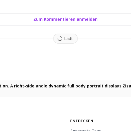
Zum Kommentieren anmelden
Lädt
in impact style,short dark green hair with medium green highli
ation. A right-side angle dynamic full body portrait displays Z
ENTDECKEN
Angesagte Tags