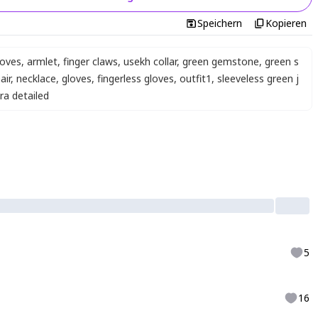
Speichern
Kopieren
loves
,
armlet
,
finger claws
,
usekh collar
,
green gemstone
,
green s
air
,
necklace
,
gloves
,
fingerless gloves
,
outfit1
,
sleeveless green j
tra detailed
5
16