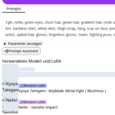
Prompts
1girl
,
nefer
,
green eyes
,
short hair
,
green hair
,
gradient hair
,
mole u
hirt
,
backless shirt
,
white skirt
,
thigh strap
,
fang
,
scar on face
,
pon
acket
,
spiked hair
,
gloves
,
fingerless gloves
,
team
,
fighting pose
,
Parameter anzeigen
Prompt-Assistent
Verwendetes Modell und LoRA
Benutzer-LoRA
Kyoya Tategami : Beyblade Metal Fight ( Illustrious )
Benutzer-LoRA
Nefer - Genshin Impact