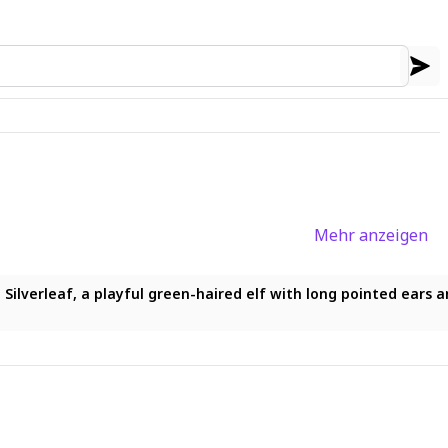
Mehr anzeigen
ghts,emerald eyes,facial mark under eye,gold lip ring,glowing 
iza Silverleaf, a playful green-haired elf with long pointed ea