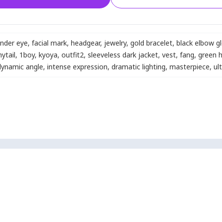
nder eye
,
facial mark
,
headgear
,
jewelry
,
gold bracelet
,
black elbow g
ytail
,
1boy
,
kyoya
,
outfit2
,
sleeveless dark jacket
,
vest
,
fang
,
green h
dynamic angle
,
intense expression
,
dramatic lighting
,
masterpiece
,
ul