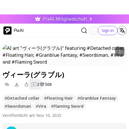
PixAI-Mitgliedschaft
PixAI
Sign in
ヴィーラ(グラブル)
2
506
#
Detached collar
#
Floating Hair
#
Granblue Fantasy
#
Swordsman
#
Vira
#
Flaming Sword
Veröffentlicht am Nov 10, 2025