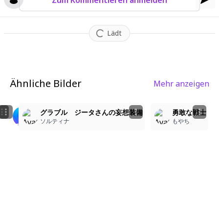
Zum Kommentieren anmelden
Lädt
Ähnliche Bilder
Mehr anzeigen
3
70
2
1
ヴィーラ(グラブル)
グラブル ジータさんの妄想装備
勇敢な戦士
Laz
メリィ/Mary
ソルティナ
もやち