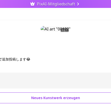
PixAI-Mitgliedschaft
で追加投稿します😂
Neues Kunstwerk erzeugen