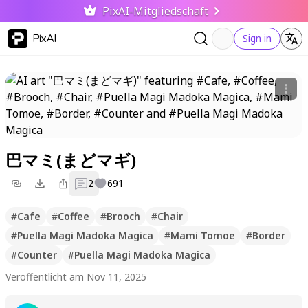
PixAI-Mitgliedschaft
PixAI
Sign in
巴マミ(まどマギ)
2
691
#
Cafe
#
Coffee
#
Brooch
#
Chair
#
Puella Magi Madoka Magica
#
Mami Tomoe
#
Border
#
Counter
#
Puella Magi Madoka Magica
Veröffentlicht am Nov 11, 2025