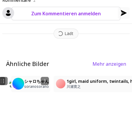
Kommentare
2
Zum Kommentieren anmelden
Lädt
Ähnliche Bilder
Mehr anzeigen
6
3
2
メイドアビーちゃん
コーヒーをどうぞ！
シャロちゃん
1girl, maid uniform, twintails,
ホーリー投げるバナナ
飛行機雲
soranosorano
川瀬寛之