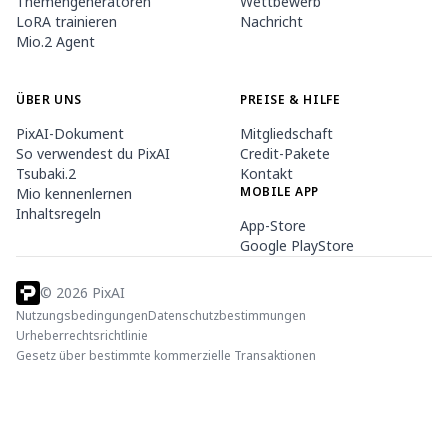
Themengeneratoren
Wettbewerb
LoRA trainieren
Nachricht
Mio.2 Agent
ÜBER UNS
PREISE & HILFE
PixAI-Dokument
Mitgliedschaft
So verwendest du PixAI
Credit-Pakete
Tsubaki.2
Kontakt
MOBILE APP
Mio kennenlernen
Inhaltsregeln
App-Store
Google PlayStore
©
2026
PixAI
Nutzungsbedingungen
Datenschutzbestimmungen
Urheberrechtsrichtlinie
Gesetz über bestimmte kommerzielle Transaktionen