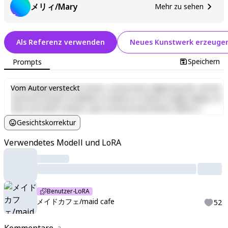
メリィ/Mary
Mehr zu sehen
Als Referenz verwenden
Neues Kunstwerk erzeuge
Speichern
Prompts
Lorem ipsum dolor sit amet, consectetur adipiscing elit, sed do
Vom Autor versteckt
eiusmod tempor incididunt ut labore et dolore magna aliqua. Ut
enim ad minim veniam, quis nostrud exercitation ullamco
laboris nisi ut aliquip ex ea commodo consequat. Duis aute irure
Gesichtskorrektur
dolor in reprehenderit in voluptate velit esse cillum dolore eu
fugiat nulla pariatur. Excepteur sint occaecat cupidatat non
Verwendetes Modell und LoRA
proident, sunt in culpa qui officia deserunt mollit anim id est
laborum.
Benutzer-LoRA
メイドカフェ/maid cafe
52