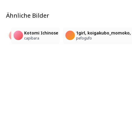
Ähnliche Bilder
2
test
？
Kotomi Ichinose
1girl, koigakubo_momoko, 
Lookpanjama
シオトリ
capibara
pefogufo