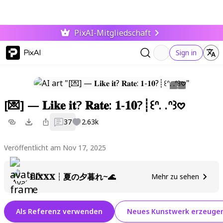
PixAI-Mitgliedschaft
PixAI
Sign in
[💌] — 𝐋𝐢𝐤𝐞 𝐢𝐭? 𝐑𝐚𝐭𝐞: 𝟏-𝟏𝟎?┊꒰ᐢ. .ᐢ꒱𖹭
37
2.63k
Veröffentlicht am Nov 17, 2025
𝐋𝐢𝐗𝐗𝐗┆夏の夕暮れ~🌊
Mehr zu sehen
Als Referenz verwenden
Neues Kunstwerk erzeuge