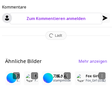
Kommentare
Zum Kommentieren anmelden
Lädt
Ähnliche Bilder
Mehr anzeigen
1
3
刀狐さん
Fox Girl
刀狐さん
Fox Girl
stampmode
Fox_Girl (白狐)
stampmode
Fox_Girl (白狐)