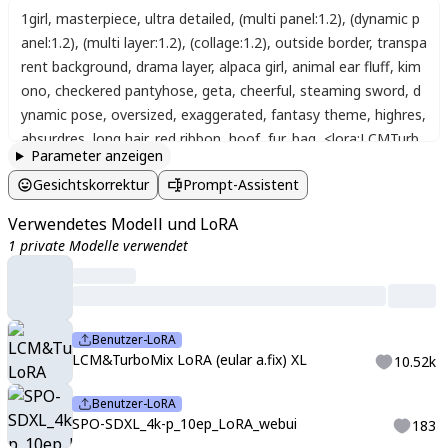
1girl
,
masterpiece
,
ultra detailed
,
(multi panel:1.2)
,
(dynamic p
anel:1.2)
,
(multi layer:1.2)
,
(collage:1.2)
,
outside border
,
transpa
rent background
,
drama layer
,
alpaca girl
,
animal ear fluff
,
kim
ono
,
checkered pantyhose
,
geta
,
cheerful
,
steaming sword
,
d
ynamic pose
,
oversized
,
exaggerated
,
fantasy theme
,
highres
,
absurdres
,
long hair
,
red ribbon
,
hoof
,
fur
,
bag
,
<lora:LCMTurb
Parameter anzeigen
oMix2fix:1>
,
<alpacako_xl>
,
alpacako
Gesichtskorrektur
Prompt-Assistent
Verwendetes Modell und LoRA
1 private Modelle verwendet
Benutzer-LoRA
LCM&TurboMix LoRA (eular a.fix) XL
10.52k
Benutzer-LoRA
SPO-SDXL_4k-p_10ep_LoRA_webui
183