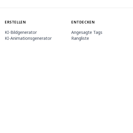
ERSTELLEN
ENTDECKEN
KI-Bildgenerator
Angesagte Tags
KI-Animationsgenerator
Rangliste
Toolbox
Modell-Marktplatz
Themengeneratoren
Wettbewerb
LoRA trainieren
Nachricht
Mio.2 Agent
ÜBER UNS
PREISE & HILFE
PixAI-Dokument
Mitgliedschaft
So verwendest du PixAI
Credit-Pakete
Tsubaki.2
Kontakt
MOBILE APP
Mio kennenlernen
Inhaltsregeln
App-Store
Google PlayStore