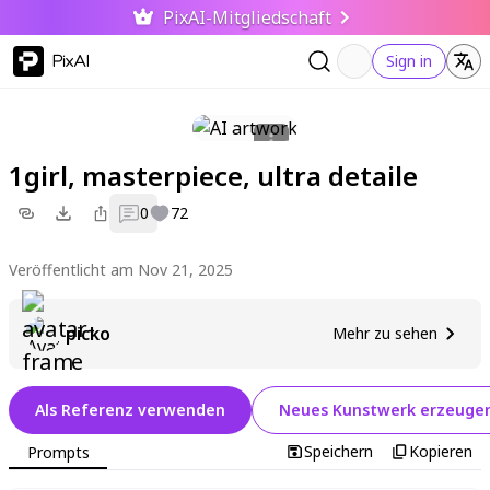
PixAI-Mitgliedschaft
PixAI
Sign in
1girl, masterpiece, ultra detaile
0
72
Veröffentlicht am Nov 21, 2025
picko
Mehr zu sehen
Als Referenz verwenden
Neues Kunstwerk erzeuge
Speichern
Kopieren
Prompts