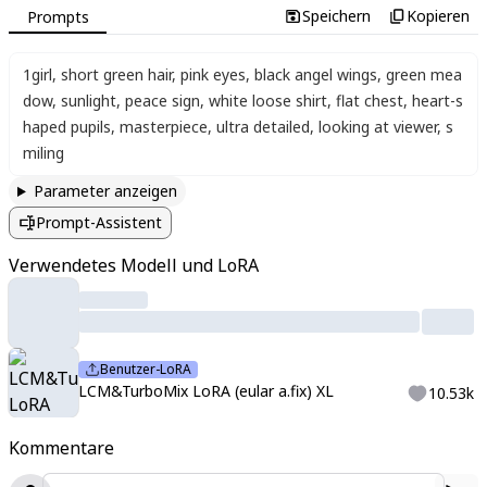
Speichern
Kopieren
Prompts
1girl
,
short green hair
,
pink eyes
,
black angel wings
,
green mea
dow
,
sunlight
,
peace sign
,
white loose shirt
,
flat chest
,
heart-s
haped pupils
,
masterpiece
,
ultra detailed
,
looking at viewer
,
s
miling
Parameter anzeigen
Prompt-Assistent
Verwendetes Modell und LoRA
Benutzer-LoRA
LCM&TurboMix LoRA (eular a.fix) XL
10.53k
Kommentare