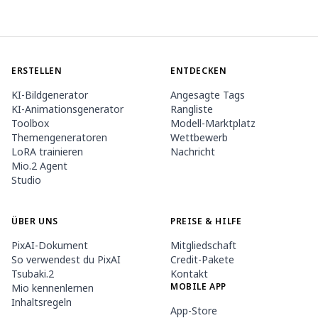
ERSTELLEN
ENTDECKEN
KI-Bildgenerator
Angesagte Tags
KI-Animationsgenerator
Rangliste
Toolbox
Modell-Marktplatz
Themengeneratoren
Wettbewerb
LoRA trainieren
Nachricht
Mio.2 Agent
Studio
ÜBER UNS
PREISE & HILFE
PixAI-Dokument
Mitgliedschaft
So verwendest du PixAI
Credit-Pakete
Tsubaki.2
Kontakt
MOBILE APP
Mio kennenlernen
Inhaltsregeln
App-Store