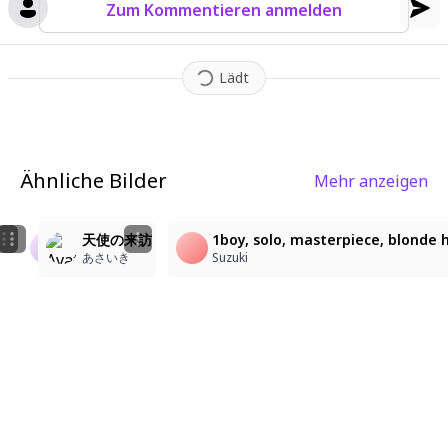
Zum Kommentieren anmelden
Lädt
Ähnliche Bilder
Mehr anzeigen
1
8
1
1girl, angel, white hair, androgynous, green field bac
お花畑の天使様
天使の来訪
1boy, solo, masterpiece, blonde ha
なとゆ
姫神桜空
あさいき
Suzuki