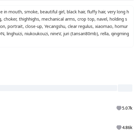
te in mouth
,
smoke
,
beautiful girl
,
black hair
,
fluffy hair
,
very long h
g
,
choker
,
thighhighs
,
mechanical arms
,
crop top
,
navel
,
holding s
ion
,
portrait
,
close-up
,
Yecangshu
,
clear regulus
,
xiaomao
,
homur
ON
,
linghuizi
,
niukoukouzi
,
nineV
,
juri (tansan80mb)
,
rella
,
qingming
5.07k
4.86k