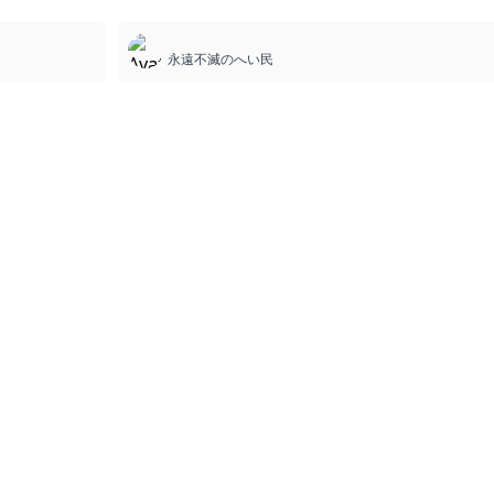
8
永遠不滅のへい民