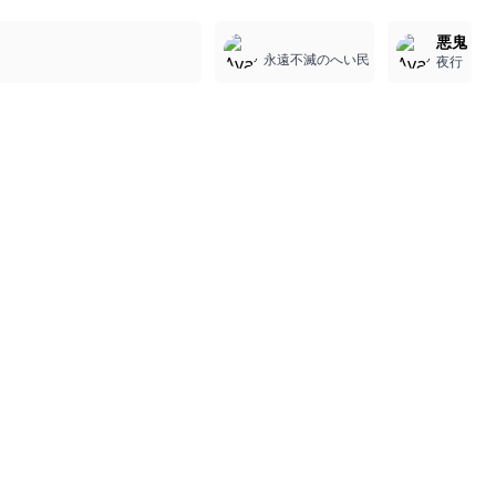
1
1
3
悪鬼
永遠不滅のへい民
夜行