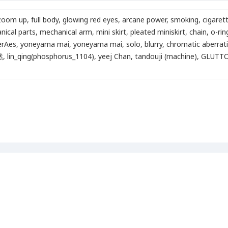
zoom up
,
full body
,
glowing red eyes
,
arcane power
,
smoking
,
cigaret
nical parts
,
mechanical arm
,
mini skirt
,
pleated miniskirt
,
chain
,
o-rin
rAes
,
yoneyama mai
,
yoneyama mai
,
solo
,
blurry
,
chromatic aberrat
然
,
lin_qing(phosphorus_1104)
,
yeej Chan
,
tandouji (machine)
,
GLUTT