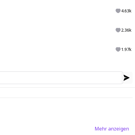
4.63k
2.36k
1.97k
Mehr anzeigen