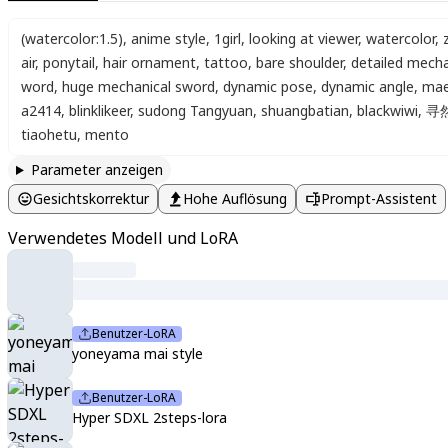
(watercolor:1.5)
,
anime style
,
1girl
,
looking at viewer
,
watercolor
,
air
,
ponytail
,
hair ornament
,
tattoo
,
bare shoulder
,
detailed mecha
word
,
huge mechanical sword
,
dynamic pose
,
dynamic angle
,
mae
a2414
,
blinklikeer
,
sudong Tangyuan
,
shuangbatian
,
blackwiwi
,
寻
tiaohetu
,
mento
Parameter anzeigen
Gesichtskorrektur
Hohe Auflösung
Prompt-Assistent
Verwendetes Modell und LoRA
Benutzer-LoRA
yoneyama mai style
Benutzer-LoRA
Hyper SDXL 2steps-lora