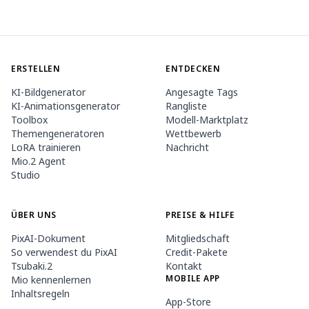
ERSTELLEN
ENTDECKEN
KI-Bildgenerator
Angesagte Tags
KI-Animationsgenerator
Rangliste
Toolbox
Modell-Marktplatz
Themengeneratoren
Wettbewerb
LoRA trainieren
Nachricht
Mio.2 Agent
Studio
ÜBER UNS
PREISE & HILFE
PixAI-Dokument
Mitgliedschaft
So verwendest du PixAI
Credit-Pakete
Tsubaki.2
Kontakt
MOBILE APP
Mio kennenlernen
Inhaltsregeln
App-Store