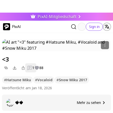
PixAI-Mitgliedschaft
PixAI
Sign in
<3
1
88
#
Hatsune Miku
#
Vocaloid
#
Snow Miku 2017
Veröffentlicht am Jan 18, 2026
🍓🍓
Mehr zu sehen