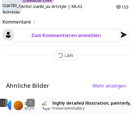
Benutzer-LoRA
Artist izaribi_uu Artstyle | MLX2
153
Kommentare
1
Zum Kommentieren anmelden
Lädt
Ähnliche Bilder
Mehr anzeigen
3
9
1
character: hatsune_miku. A (high-angle, top-down vie
:(
highly detailed illustration, painterl
Aikatsu!
TTT
천단이
PrinteristArtGallery