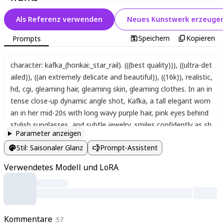
Als Referenz verwenden
Neues Kunstwerk erzeuge
Speichern
Kopieren
Prompts
character: kafka_(honkai:_star_rail). (((best quality)))
,
((ultra-det
ailed))
,
((an extremely delicate and beautiful))
,
((16k))
,
realistic
,
hd
,
cgi
,
gleaming hair
,
gleaming skin
,
gleaming clothes. In an in
tense close-up dynamic angle shot
,
Kafka
,
a tall elegant wom
an in her mid-20s with long wavy purple hair
,
pink eyes behind
stylish sunglasses
,
and subtle jewelry
,
smiles confidently as sh
Parameter anzeigen
e shoots a gun held firmly in both gloved red hands
,
her arms
Stil
:
Saisonaler Glanz
Prompt-Assistent
extended forward in a stylish pose. She wears a black jacket w
ith a coat draped over her shoulders
,
pantyhose visible on her
Verwendetes Modell und LoRA
legs. Shattered glass fragments explode outward from a bulle
t impact
,
distorting and misaligning the background with fract
ured
,
pixelated video game-style circular image elements mad
e of glass. Soft painterly anime style with visible brush texture
Kommentare
s
,
layered color blocks
57
,
cool teal-blue atmosphere contrasting