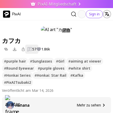
PixAI-Mitgliedschaft
PixAI
Sign in
カフカ
57
1.86k
#
purple hair
#
Sunglasses
#
Girl
#
aiming at viewer
#
Round Eyewear
#
purple gloves
#
white shirt
#
Honkai Series
#
Honkai: Star Rail
#
Kafka
#
PixAITsubaki2
Veröffentlicht am Mar 14, 2026
nanana
Mehr zu sehen