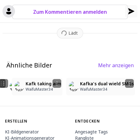
warm golden highlights from strong incoming light
,
loose sket
Zum Kommentieren anmelden
ch-like linework
,
sharp focus
,
beautiful detailed eyes.
Lädt
Ähnliche Bilder
Mehr anzeigen
4
4
4
4
Kafka's dual wielding
Kafka's dual wield
Kafk taking aim
Kafka's dual wield SMGs
WaifuMaster34
WaifuMaster34
WaifuMaster34
WaifuMaster34
ERSTELLEN
ENTDECKEN
KI-Bildgenerator
Angesagte Tags
KI-Animationsgenerator
Rangliste