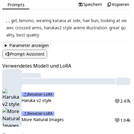
Speichern
Kopieren
Prompts
,
,
girl
,
kimono
,
wearing katana at side
,
hair bun
,
looking at vie
wer
,
crossed arms
,
harukav2 style anime illustration. great qu
ality
,
best quality
Parameter anzeigen
Prompt-Assistent
Verwendetes Modell und LoRA
Benutzer-LoRA
Haruka v2 style
2.47k
Benutzer-LoRA
More Natural Images
1.04k