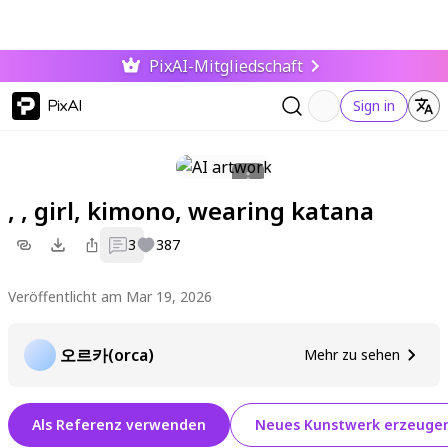
PixAI-Mitgliedschaft
PixAI
Sign in
, , girl, kimono, wearing katana
3
387
Veröffentlicht am Mar 19, 2026
오르카(orca)
Mehr zu sehen
Als Referenz verwenden
Neues Kunstwerk erzeuge