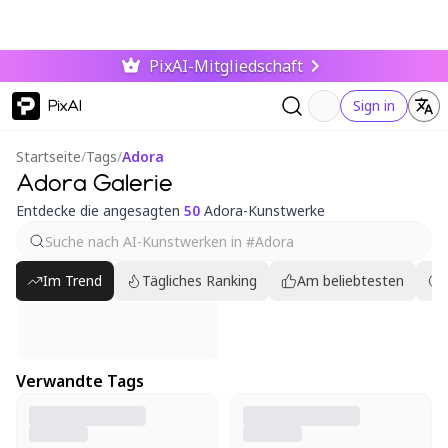
PixAI-Mitgliedschaft
PixAI
Sign in
Startseite
/
Tags
/
Adora
Adora Galerie
Entdecke die angesagten
50
Adora-Kunstwerke
Im Trend
Tägliches Ranking
Am beliebtesten
Verwandte Tags