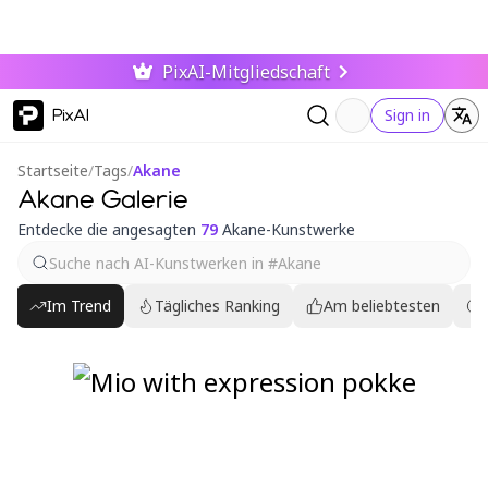
PixAI-Mitgliedschaft
PixAI
Sign in
Startseite
/
Tags
/
Akane
Akane Galerie
Entdecke die angesagten
79
Akane-Kunstwerke
Im Trend
Tägliches Ranking
Am beliebtesten