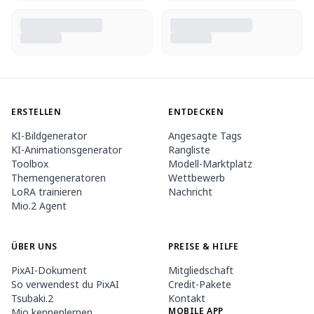
ERSTELLEN
ENTDECKEN
KI-Bildgenerator
Angesagte Tags
KI-Animationsgenerator
Rangliste
Toolbox
Modell-Marktplatz
Themengeneratoren
Wettbewerb
LoRA trainieren
Nachricht
Mio.2 Agent
ÜBER UNS
PREISE & HILFE
PixAI-Dokument
Mitgliedschaft
So verwendest du PixAI
Credit-Pakete
Tsubaki.2
Kontakt
MOBILE APP
Mio kennenlernen