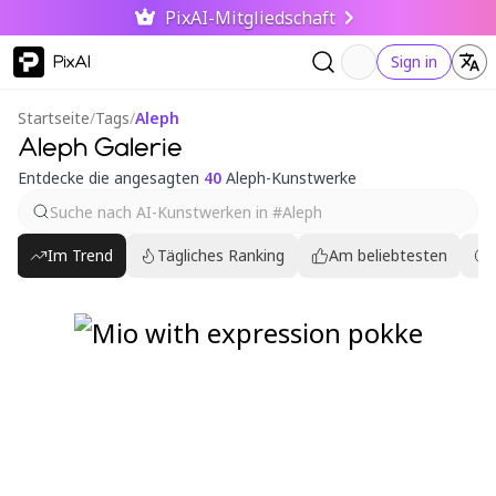
PixAI-Mitgliedschaft
PixAI
Sign in
Startseite
/
Tags
/
Aleph
Aleph Galerie
Entdecke die angesagten
40
Aleph-Kunstwerke
Im Trend
Tägliches Ranking
Am beliebtesten