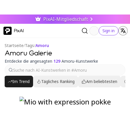
PixAI-Mitgliedschaft
PixAI
Sign in
Startseite
/
Tags
/
Amoru
Amoru Galerie
Entdecke die angesagten
129
Amoru-Kunstwerke
Im Trend
Tägliches Ranking
Am beliebtesten