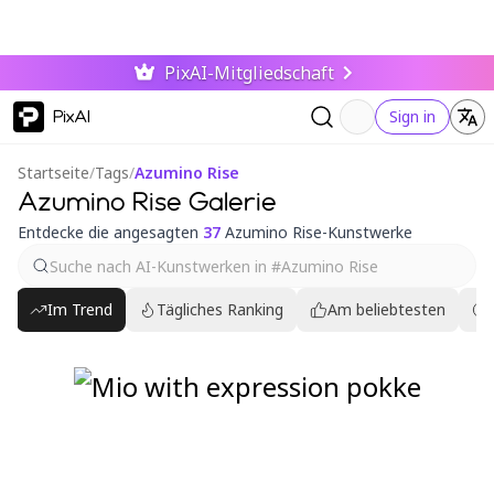
PixAI-Mitgliedschaft
PixAI
Sign in
Startseite
/
Tags
/
Azumino Rise
Azumino Rise Galerie
Entdecke die angesagten
37
Azumino Rise-Kunstwerke
Im Trend
Tägliches Ranking
Am beliebtesten