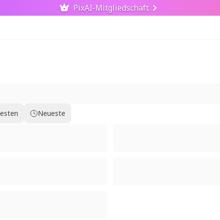
PixAI-Mitgliedschaft
testen
Neueste