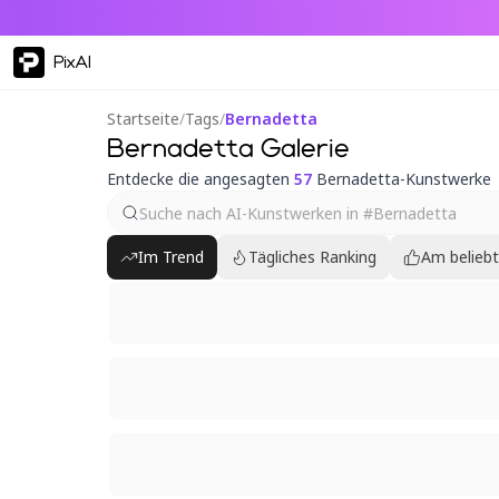
PixAI
Startseite
/
Tags
/
Bernadetta
Bernadetta Galerie
Entdecke die angesagten
57
Bernadetta-Kunstwerke
Im Trend
Tägliches Ranking
Am belieb