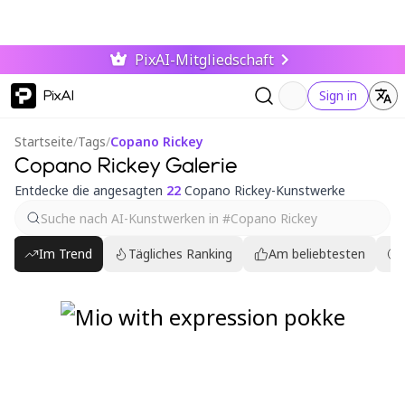
PixAI-Mitgliedschaft
PixAI
Sign in
Startseite
/
Tags
/
Copano Rickey
Copano Rickey Galerie
Entdecke die angesagten
22
Copano Rickey-Kunstwerke
Im Trend
Tägliches Ranking
Am beliebtesten