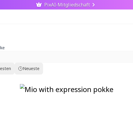
PixAI-Mitgliedschaft
rke
testen
Neueste