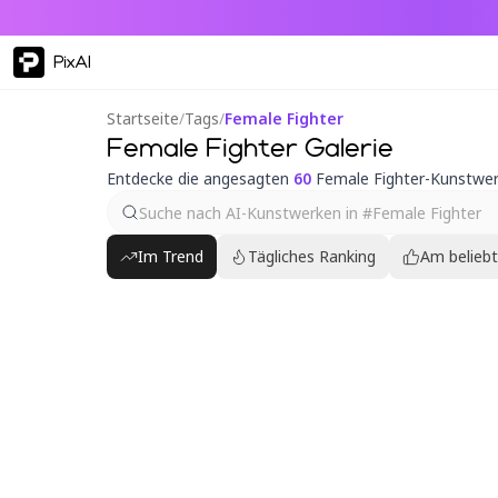
PixAI
Startseite
/
Tags
/
Female Fighter
Female Fighter Galerie
Entdecke die angesagten
60
Female Fighter-Kunstwe
Im Trend
Tägliches Ranking
Am belieb