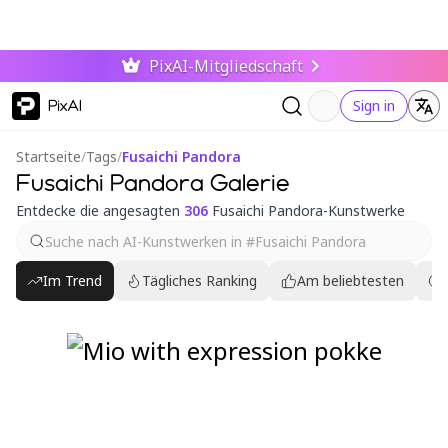
PixAI-Mitgliedschaft
PixAI
Sign in
Startseite
/
Tags
/
Fusaichi Pandora
Fusaichi Pandora Galerie
Entdecke die angesagten
306
Fusaichi Pandora-Kunstwerke
Im Trend
Tägliches Ranking
Am beliebtesten