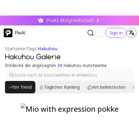
PixAI-Mitgliedschaft
PixAI
Sign in
Startseite
/
Tags
/
Hakuhou
Hakuhou Galerie
Entdecke die angesagten
24
Hakuhou-Kunstwerke
Im Trend
Tägliches Ranking
Am beliebtesten