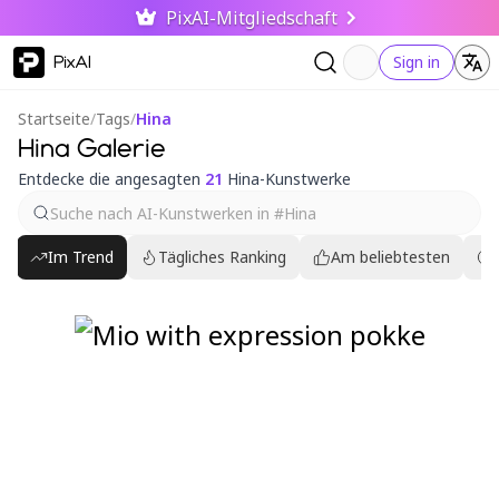
PixAI-Mitgliedschaft
PixAI
Sign in
Startseite
/
Tags
/
Hina
Hina Galerie
Entdecke die angesagten
21
Hina-Kunstwerke
Im Trend
Tägliches Ranking
Am beliebtesten