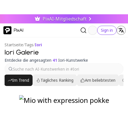
PixAI-Mitgliedschaft
PixAI
Sign in
Startseite
/
Tags
/
Iori
Iori Galerie
Entdecke die angesagten
41
Iori-Kunstwerke
Im Trend
Tägliches Ranking
Am beliebtesten