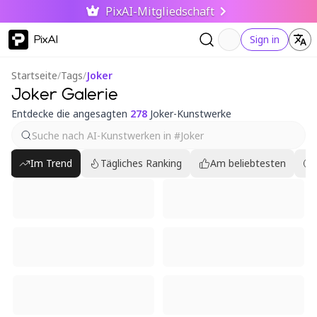
PixAI-Mitgliedschaft
PixAI
Sign in
Startseite
/
Tags
/
Joker
Joker Galerie
Entdecke die angesagten
278
Joker-Kunstwerke
Im Trend
Tägliches Ranking
Am beliebtesten