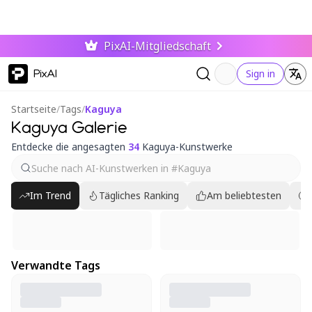
PixAI-Mitgliedschaft
PixAI
Sign in
Startseite
/
Tags
/
Kaguya
Kaguya Galerie
Entdecke die angesagten
34
Kaguya-Kunstwerke
Im Trend
Tägliches Ranking
Am beliebtesten
Verwandte Tags