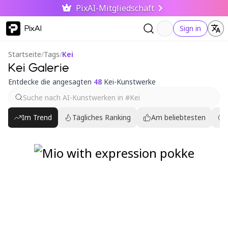
PixAI-Mitgliedschaft
PixAI
Sign in
Startseite
/
Tags
/
Kei
Kei Galerie
Entdecke die angesagten
48
Kei-Kunstwerke
Im Trend
Tägliches Ranking
Am beliebtesten