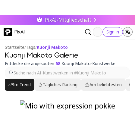
PixAI-Mitgliedschaft
PixAI
Sign in
Startseite
/
Tags
/
Kuonji Makoto
Kuonji Makoto Galerie
Entdecke die angesagten
68
Kuonji Makoto-Kunstwerke
Im Trend
Tägliches Ranking
Am beliebtesten