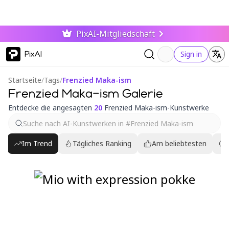
PixAI-Mitgliedschaft
PixAI
Sign in
Startseite
/
Tags
/
Frenzied Maka-ism
Frenzied Maka-ism Galerie
Entdecke die angesagten
20
Frenzied Maka-ism-Kunstwerke
Im Trend
Tägliches Ranking
Am beliebtesten