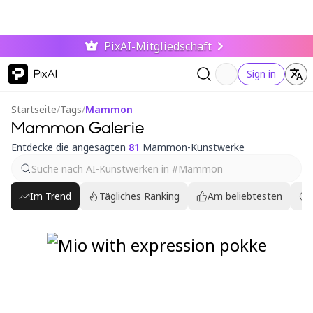
PixAI-Mitgliedschaft
PixAI
Sign in
Startseite
/
Tags
/
Mammon
Mammon Galerie
Entdecke die angesagten
81
Mammon-Kunstwerke
Im Trend
Tägliches Ranking
Am beliebtesten