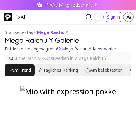
PixAI-Mitgliedschaft
PixAI
Sign in
Startseite
/
Tags
/
Mega Raichu Y
Mega Raichu Y Galerie
Entdecke die angesagten
62
Mega Raichu Y-Kunstwerke
Im Trend
Tägliches Ranking
Am beliebtesten