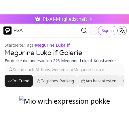
PixAI-Mitgliedschaft
PixAI
Sign in
Startseite
/
Tags
/
Megurine Luka if
Megurine Luka if Galerie
Entdecke die angesagten
225
Megurine Luka if-Kunstwerke
Im Trend
Tägliches Ranking
Am beliebtesten