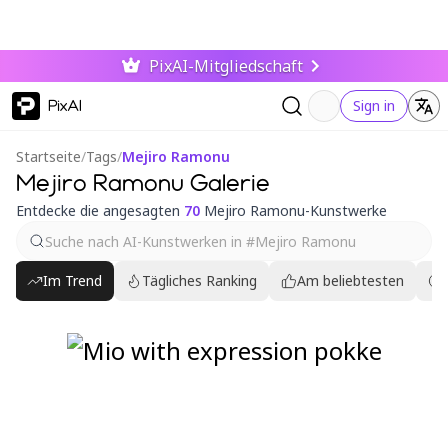
PixAI-Mitgliedschaft
PixAI
Sign in
Startseite
/
Tags
/
Mejiro Ramonu
Mejiro Ramonu Galerie
Entdecke die angesagten
70
Mejiro Ramonu-Kunstwerke
Im Trend
Tägliches Ranking
Am beliebtesten