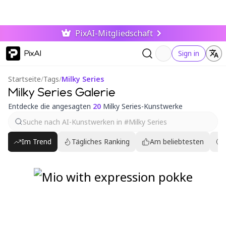
PixAI-Mitgliedschaft
PixAI
Sign in
Startseite
/
Tags
/
Milky Series
Milky Series Galerie
Entdecke die angesagten
20
Milky Series-Kunstwerke
Im Trend
Tägliches Ranking
Am beliebtesten