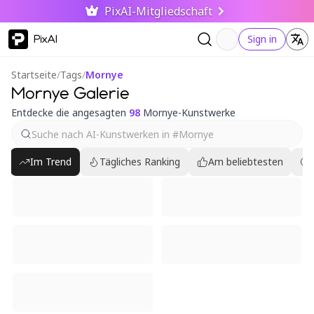
PixAI-Mitgliedschaft
PixAI
Sign in
Startseite
/
Tags
/
Mornye
Mornye Galerie
Entdecke die angesagten
98
Mornye-Kunstwerke
Im Trend
Tägliches Ranking
Am beliebtesten