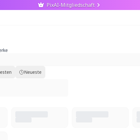
PixAI-Mitgliedschaft
erke
testen
Neueste