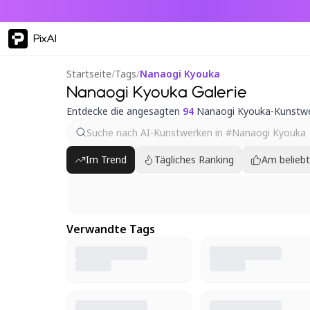
PixAI
Startseite
/
Tags
/
Nanaogi Kyouka
Nanaogi Kyouka Galerie
Entdecke die angesagten
94
Nanaogi Kyouka-Kunstw
Im Trend
Tägliches Ranking
Am belieb
Verwandte Tags