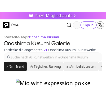
PixAI-Mitgliedschaft
PixAI
Sign in
Startseite
/
Tags
/
Onoshima Kusumi
Onoshima Kusumi Galerie
Entdecke die angesagten
21
Onoshima Kusumi-Kunstwerke
Im Trend
Tägliches Ranking
Am beliebtesten