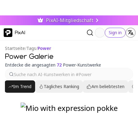
PixAI-Mitgliedschaft
PixAI
Sign in
Startseite
/
Tags
/
Power
Power Galerie
Entdecke die angesagten
72
Power-Kunstwerke
Im Trend
Tägliches Ranking
Am beliebtesten